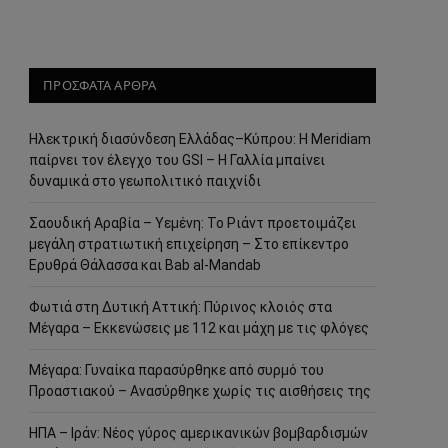
ΠΡΟΣΦΑΤΑ ΑΡΘΡΑ
Ηλεκτρική διασύνδεση Ελλάδας–Κύπρου: Η Meridiam
παίρνει τον έλεγχο του GSI – Η Γαλλία μπαίνει
δυναμικά στο γεωπολιτικό παιχνίδι
Σαουδική Αραβία – Υεμένη: Το Ριάντ προετοιμάζει
μεγάλη στρατιωτική επιχείρηση – Στο επίκεντρο
Ερυθρά Θάλασσα και Bab al-Mandab
Φωτιά στη Δυτική Αττική: Πύρινος κλοιός στα
Μέγαρα – Εκκενώσεις με 112 και μάχη με τις φλόγες
Μέγαρα: Γυναίκα παρασύρθηκε από συρμό του
Προαστιακού – Ανασύρθηκε χωρίς τις αισθήσεις της
ΗΠΑ – Ιράν: Νέος γύρος αμερικανικών βομβαρδισμών