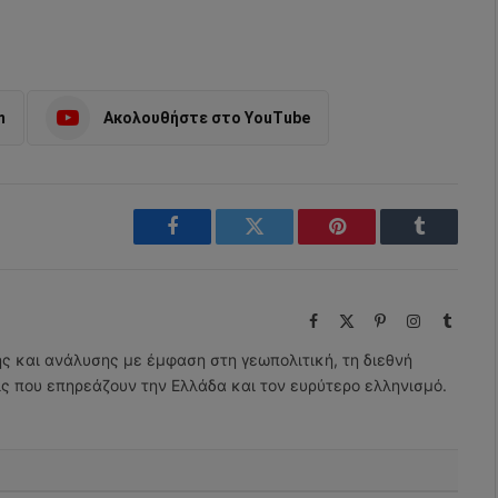
m
Ακολουθήστε στο YouTube
Facebook
Twitter
Pinterest
Tumblr
Facebook
X
Pinterest
Instagram
Tumbl
(Twitter)
ης και ανάλυσης με έμφαση στη γεωπολιτική, τη διεθνή
εις που επηρεάζουν την Ελλάδα και τον ευρύτερο ελληνισμό.