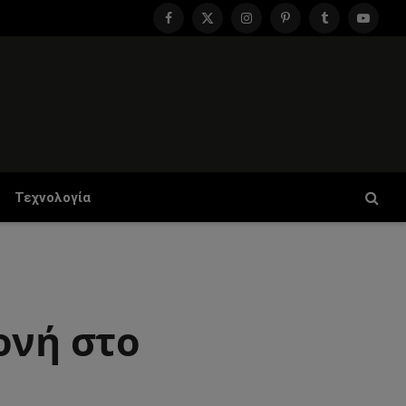
Facebook
X
Instagram
Pinterest
Tumblr
YouTu
(Twitter)
Τεχνολογία
ονή στο