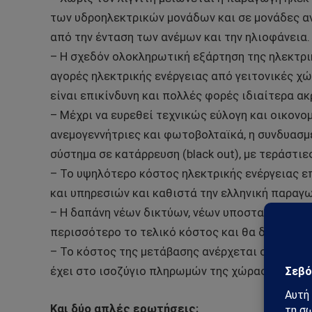
των υδροηλεκτρικών μονάδων και σε μονάδες 
από την ένταση των ανέμων και την ηλιοφάνεια.
– Η σχεδόν ολοκληρωτική εξάρτηση της ηλεκτρι
αγορές ηλεκτρικής ενέργειας από γειτονικές χώ
είναι επικίνδυνη και πολλές φορές ιδιαίτερα ακ
– Μέχρι να ευρεθεί τεχνικώς εύλογη και οικον
ανεμογεννήτριες και φωτοβολταϊκά, η συνδυασμέ
σύστημα σε κατάρρευση (black out), με τεράστιε
– Το υψηλότερο κόστος ηλεκτρικής ενέργειας ε
και υπηρεσιών και καθιστά την ελληνική παραγω
– Η δαπάνη νέων δικτύων, νέων υποσταθμών, νέ
περισσότερο το τελικό κόστος και θα δημιουργ
– Το κόστος της μετάβασης ανέρχεται σε δισεκα
έχει στο ισοζύγιο πληρωμών της χώρας όταν ο δ
Και δύο απλές ερωτήσεις: