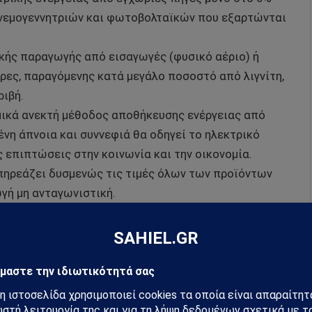
ανεμογεννητριών και φωτοβολταϊκών που εξαρτώνται
κής παραγωγής από εισαγωγές (φυσικό αέριο) ή
ρες, παραγόμενης κατά μεγάλο ποσοστό από λιγνίτη,
ριβή.
ομικά ανεκτή μέθοδος αποθήκευσης ενέργειας από
νη άπνοια και συννεφιά θα οδηγεί το ηλεκτρικό
ς επιπτώσεις στην κοινωνία και την οικονομία.
πηρεάζει δυσμενώς τις τιμές όλων των προϊόντων
γή μη ανταγωνιστική.
ων μετασχηματιστών, θα επιβαρύνει ακόμη
ήσει σοβαρές παρενέργειες στην… ομαλή μετάβαση.
τομμύρια. Ποιος θα το επωμισθεί; Τί συνέπειες θα
ανεισμός δεν θα υποστηρίζεται από την Ε.Κ.Τ.;