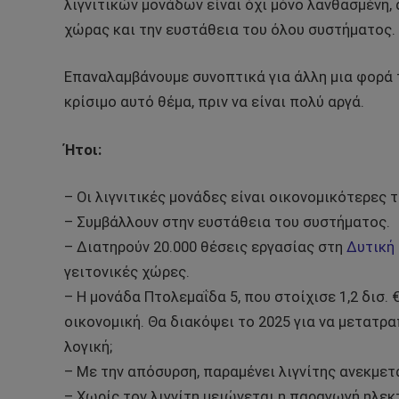
λιγνιτικών μονάδων είναι όχι μόνο λανθασμένη, 
χώρας και την ευστάθεια του όλου συστήματος.
Επαναλαμβάνουμε συνοπτικά για άλλη μια φορά 
κρίσιμο αυτό θέμα, πριν να είναι πολύ αργά.
Ήτοι:
– Οι λιγνιτικές μονάδες είναι οικονομικότερες τ
– Συμβάλλουν στην ευστάθεια του συστήματος.
– Διατηρούν 20.000 θέσεις εργασίας στη
Δυτική
γειτονικές χώρες.
– Η μονάδα Πτολεμαΐδα 5, που στοίχισε 1,2 δισ. 
οικονομική. Θα διακόψει το 2025 για να μετατρ
λογική;
– Με την απόσυρση, παραμένει λιγνίτης ανεκμετά
– Χωρίς τον λιγνίτη μειώνεται η παραγωγή ηλεκ