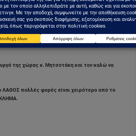
ονάδες το 2025 και η Γερμανία το 2038 και η Πολωνία
η κατά 50% του εκπεμπόμενου CO2 στην Ελλάδα;
 άλλες χώρες όχι μόνο δεν θα μειώσουν τις εκπομπές
υργό της χώρας κ. Μητσοτάκη και τον καλώ να
 ΛΑΘΟΣ πολλές φορές είναι χειρότερο από το
ΚΛΗΜΑ.