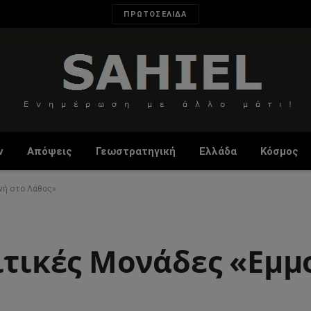
ΠΡΩΤΟΣΕΛΙΔΑ
ν
Απόψεις
Γεωστρατηγική
Ελλάδα
Κόσμος
ονή στο Λάθος»
ιτικές Μονάδες «Εμμ