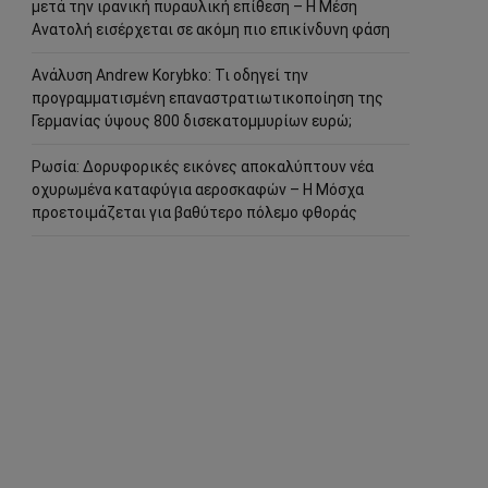
μετά την ιρανική πυραυλική επίθεση – Η Μέση
Ανατολή εισέρχεται σε ακόμη πιο επικίνδυνη φάση
Ανάλυση Andrew Korybko: Τι οδηγεί την
προγραμματισμένη επαναστρατιωτικοποίηση της
Γερμανίας ύψους 800 δισεκατομμυρίων ευρώ;
Ρωσία: Δορυφορικές εικόνες αποκαλύπτουν νέα
οχυρωμένα καταφύγια αεροσκαφών – Η Μόσχα
προετοιμάζεται για βαθύτερο πόλεμο φθοράς