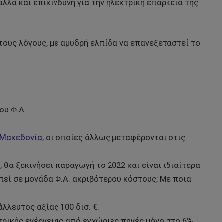
αλλά και επικίνδυνη για την ηλεκτρική επάρκεια της
τους λόγους, με αμυδρή ελπίδα να επανεξεταστεί το
ου Φ.Α.
 Μακεδονία
, οι οποίες άλλως μεταφέρονται στις
€, θα ξεκινήσει παραγωγή το 2022 και είναι ιδιαίτερα
απεί σε μονάδα Φ.Α. ακριβότερου κόστους; Με ποια
λλευτος αξίας 100 δισ. €.
τρικής ενέργειας από εγχώριες πηγές μόνο στο 6%