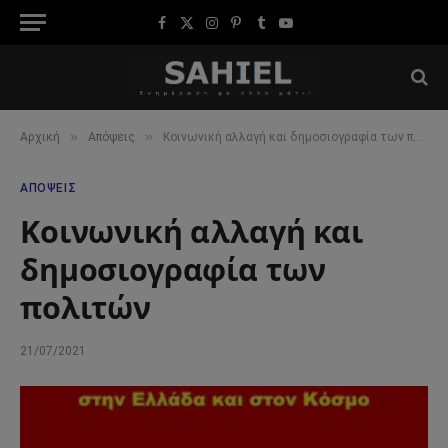
Facebook
X
Instagram
Pinterest
Tumblr
YouTube
(Twitter)
»
»
Αρχική
Απόψεις
Κοινωνική αλλαγή και δημοσιογραφία των πολιτών
ΑΠΌΨΕΙΣ
Κοινωνική αλλαγή και
δημοσιογραφία των
πολιτών
21/07/2021