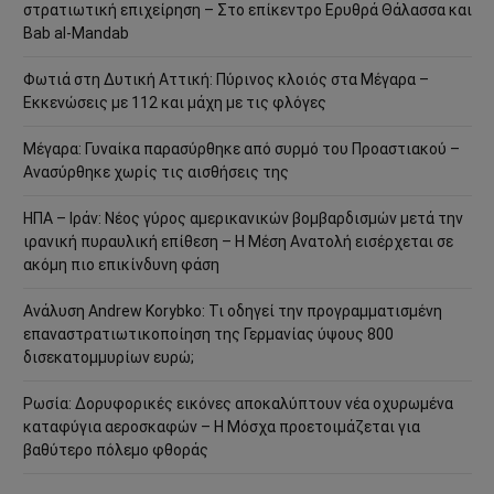
στρατιωτική επιχείρηση – Στο επίκεντρο Ερυθρά Θάλασσα και
Bab al-Mandab
Φωτιά στη Δυτική Αττική: Πύρινος κλοιός στα Μέγαρα –
Εκκενώσεις με 112 και μάχη με τις φλόγες
Μέγαρα: Γυναίκα παρασύρθηκε από συρμό του Προαστιακού –
Ανασύρθηκε χωρίς τις αισθήσεις της
ΗΠΑ – Ιράν: Νέος γύρος αμερικανικών βομβαρδισμών μετά την
ιρανική πυραυλική επίθεση – Η Μέση Ανατολή εισέρχεται σε
ακόμη πιο επικίνδυνη φάση
Ανάλυση Andrew Korybko: Τι οδηγεί την προγραμματισμένη
επαναστρατιωτικοποίηση της Γερμανίας ύψους 800
δισεκατομμυρίων ευρώ;
Ρωσία: Δορυφορικές εικόνες αποκαλύπτουν νέα οχυρωμένα
καταφύγια αεροσκαφών – Η Μόσχα προετοιμάζεται για
βαθύτερο πόλεμο φθοράς