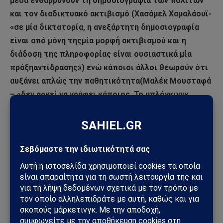
μέσα ενθαρρύνουν τη δημοσιογραφία των πολιτών
και τον διαδικτυακό ακτιβισμό (Χασάμελ Χαμαλάουϊ-
«σε μία δικτατορία, η ανεξάρτητη δημοσιογραφία
είναι από μόνη τηςμία μορφή ακτιβισμού και η
διάδοση της πληροφορίας είναι ουσιαστικά μία
πράξηαντίδρασης») ενώ κάποιοι άλλοι θεωρούν ότι
αυξάνει απλώς την παθητικότητα(Μαλέκ Μουσταφά
– «δεν αρκεί να γράφει κάποιος. Το μπλόγκινγκ
πρέπει νασυνδυάζεται με δράση στους δρόμους
διαφορετικά είναι μία άδεια, άχρηστηδιαμαρτυρία»
(Μαστρογιάννη, 2017).
Η συζήτηση για τη τη σχέση της κοινωνικής αλλαγής και
της δημοσιογραφίας των πολιτών ωστόσο δεν
εξαντλείται αλλά χρειάζεται περαιτέρω διερεύνηση.