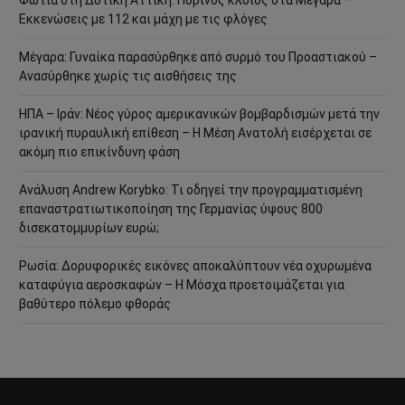
Φωτιά στη Δυτική Αττική: Πύρινος κλοιός στα Μέγαρα –
Εκκενώσεις με 112 και μάχη με τις φλόγες
Μέγαρα: Γυναίκα παρασύρθηκε από συρμό του Προαστιακού –
Ανασύρθηκε χωρίς τις αισθήσεις της
ΗΠΑ – Ιράν: Νέος γύρος αμερικανικών βομβαρδισμών μετά την
ιρανική πυραυλική επίθεση – Η Μέση Ανατολή εισέρχεται σε
ακόμη πιο επικίνδυνη φάση
Ανάλυση Andrew Korybko: Τι οδηγεί την προγραμματισμένη
επαναστρατιωτικοποίηση της Γερμανίας ύψους 800
δισεκατομμυρίων ευρώ;
Ρωσία: Δορυφορικές εικόνες αποκαλύπτουν νέα οχυρωμένα
καταφύγια αεροσκαφών – Η Μόσχα προετοιμάζεται για
βαθύτερο πόλεμο φθοράς