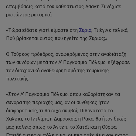
επεμβάσεις κατά του καθεστώτος Άσαντ. Συνέχισε
ρωτώντας ρητορικά:
«Τώρα είδατε γιατί είμαστε στη
Συρία
; Τι έγινε τελικά;
Πού βρίσκεται αυτός που ηγείτο της Συρίας;».
Ο Τούρκος πρόεδρος, αναφερόμενος στην αναδιάταξη
των συνόρων μετά τον Α’ Παγκόσμιο Πόλεμο, εξέφρασε
τον διαχρονικό αναθεωρητισμό της τουρκικής
πολιτικής:
«Στον Α’ Παγκόσμιο Πόλεμο, όπου καθορίστηκαν τα
σύνορα της περιοχής μας, αν οι συνθήκες ήταν
διαφορετικές, τι θα είχε συμβεί; Πιθανότατα το
Χαλέπι, το Ιντλίμπ, η Δαμασκός, η Ράκα, θα ήταν δικές
μας πόλεις όπως το Άντεπ, το Χατάϊ και η Ούρφα.
Επειδή αυτές οι πόλεις και οι περιοχές έμειναν εκτός