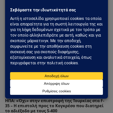
Τουρκία – Χαμάς: Ο Χακάν Φιντάν συναντήθηκε
με τον νέο ηγέτη της Χαμάς – Ισχυρό γεωπολιτικό
μήνυμα προς Ισραήλ και Δύση
30/07/2026
ΓΕΩΣΤΡΑΤΗΓΙΚΉ
ΗΠΑ: «Όχι» στην επιστροφή της Τουρκίας στα F-
35 – Η επιστολή προς το Κογκρέσο που διατηρεί
το αδιέξοδο με τους S-400