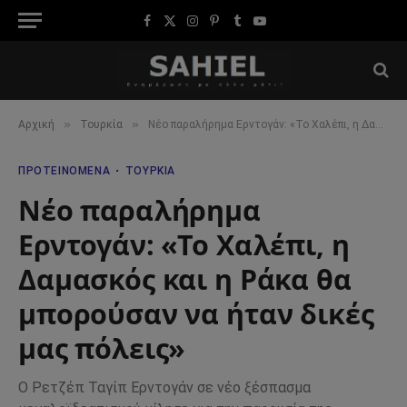
Facebook
X
Instagram
Pinterest
Tumblr
YouTube
(Twitter)
»
»
Αρχική
Τουρκία
Νέο παραλήρημα Ερντογάν: «Το Χαλέπι, η Δαμασκός και η Ράκα θα μπορούσαν να ήταν δικές μας πόλεις»
ΠΡΟΤΕΙΝΌΜΕΝΑ
ΤΟΥΡΚΊΑ
Νέο παραλήρημα
Ερντογάν: «Το Χαλέπι, η
Δαμασκός και η Ράκα θα
μπορούσαν να ήταν δικές
μας πόλεις»
Ο Ρετζέπ Ταγίπ Ερντογάν σε νέο ξέσπασμα