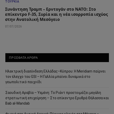
ΤΟΥΡΚΊΑ
Συνάντηση Τραμπ – Ερντογάν στο ΝΑΤΟ: Στο
επίκεντρο F-35, Συρία και η νέα ισορροπία ισχύος
στην Ανατολική Μεσόγειο
07/07/2026
ΠΡΟΣΦΑΤΑ ΑΡΘΡΑ
Ηλεκτρική διασύνδεση Ελλάδας–Κύπρου: Η Meridiam παίρνει
τον έλεγχο του GSI – Η Γαλλία μπαίνει δυναμικά στο
γεωπολιτικό παιχνίδι
Σαουδική Αραβία – Υεμένη: Το Ριάντ προετοιμάζει μεγάλη
στρατιωτική επιχείρηση – Στο επίκεντρο Ερυθρά Θάλασσα και
Bab al-Mandab