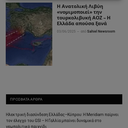
Η Ανατολική Λιβύη
«νομιμοποιεί» την
τουρκολιβυκή ΑΟΖ – Η
Ελλάδα απούσα ξανά
03/06/2025
από
Sahiel Newsroom
ΠΡΟΣΦΑΤΑ ΑΡΘΡΑ
Ηλεκτρική διασύνδεση Ελλάδας–Κύπρου: Η Meridiam παίρνει
τον έλεγχο του GSI – Η Γαλλία μπαίνει δυναμικά στο
γεωπολιτικό παιχνίδι