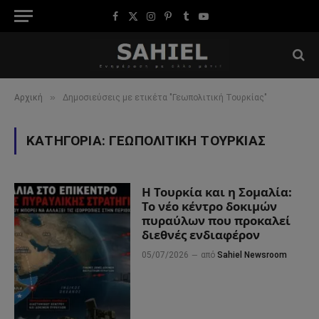
Facebook
X
Instagram
Pinterest
Tumblr
YouTube
(Twitter)
»
Αρχική
Δημοσιεύσεις με ετικέτα "Γεωπολιτική Τουρκίας"
ΚΑΤΗΓΟΡΊΑ:
ΓΕΩΠΟΛΙΤΙΚΉ ΤΟΥΡΚΊΑΣ
Η Τουρκία και η Σομαλία:
Το νέο κέντρο δοκιμών
πυραύλων που προκαλεί
διεθνές ενδιαφέρον
05/07/2026
από
Sahiel Newsroom