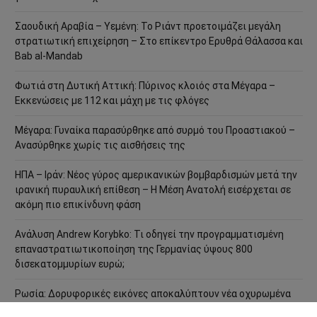
Σαουδική Αραβία – Υεμένη: Το Ριάντ προετοιμάζει μεγάλη
στρατιωτική επιχείρηση – Στο επίκεντρο Ερυθρά Θάλασσα και
Bab al-Mandab
Φωτιά στη Δυτική Αττική: Πύρινος κλοιός στα Μέγαρα –
Εκκενώσεις με 112 και μάχη με τις φλόγες
Μέγαρα: Γυναίκα παρασύρθηκε από συρμό του Προαστιακού –
Ανασύρθηκε χωρίς τις αισθήσεις της
ΗΠΑ – Ιράν: Νέος γύρος αμερικανικών βομβαρδισμών μετά την
ιρανική πυραυλική επίθεση – Η Μέση Ανατολή εισέρχεται σε
ακόμη πιο επικίνδυνη φάση
Ανάλυση Andrew Korybko: Τι οδηγεί την προγραμματισμένη
επαναστρατιωτικοποίηση της Γερμανίας ύψους 800
δισεκατομμυρίων ευρώ;
Ρωσία: Δορυφορικές εικόνες αποκαλύπτουν νέα οχυρωμένα
καταφύγια αεροσκαφών – Η Μόσχα προετοιμάζεται για