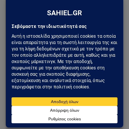
ανατροπή
24/07/2025
από
Sahiel Newsroom
Η Τουρκία στη σκιά της
ιρανικής αντεπίθεσης –
Πώς βλέπει η Άγκυρα την
επιχείρηση «Άγγελμα
Νίκης» και το ενδεχόμενο
πολέμου ΗΠΑ–Ιράν
23/06/2025
από
Sahiel Newsroom