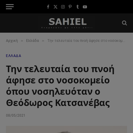
Facebook
X
Instagram
Pinterest
Tumblr
YouTube
(Twitter)
»
»
Αρχική
Ελλάδα
Την τελευταία του πνοή άφησε στο νοσοκομείο όπου νοσηλευόταν ο Θεόδωρος Κατσανέβας
ΕΛΛΆΔΑ
Την τελευταία του πνοή
άφησε στο νοσοκομείο
όπου νοσηλευόταν ο
Θεόδωρος Κατσανέβας
08/05/2021