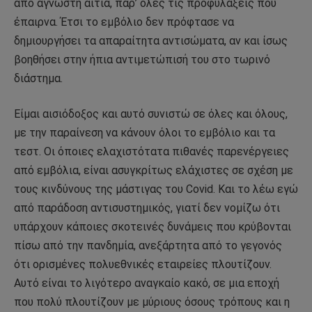
από άγνωστη αιτία, παρ’ όλες τις προφυλάξεις που
έπαιρνα. Έτσι το εμβόλιο δεν πρόφτασε να
δημιουργήσει τα απαραίτητα αντισώματα, αν και ίσως
βοηθήσει στην ήπια αντιμετώπισή του στο τωρινό
διάστημα.
Είμαι αισιόδοξος και αυτό συνιστώ σε όλες και όλους,
με την παραίνεση να κάνουν όλοι το εμβόλιο και τα
τεστ. Οι όποιες ελαχιστότατα πιθανές παρενέργειες
από εμβόλια, είναι ασυγκρίτως ελάχιστες σε σχέση με
τους κινδύνους της μάστιγας του Covid. Και το λέω εγώ
από παράδοση αντισυστημικός, γιατί δεν νομίζω ότι
υπάρχουν κάποιες σκοτεινές δυνάμεις που κρύβονται
πίσω από την πανδημία, ανεξάρτητα από το γεγονός
ότι ορισμένες πολυεθνικές εταιρείες πλουτίζουν.
Αυτό είναι το λιγότερο αναγκαίο κακό, σε μια εποχή
που πολύ πλουτίζουν με μύριους όσους τρόπους και η