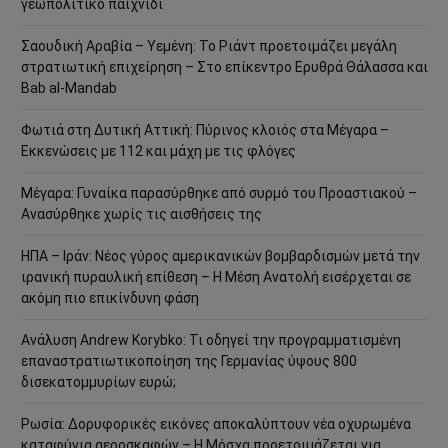
γεωπολιτικό παιχνίδι
Σαουδική Αραβία – Υεμένη: Το Ριάντ προετοιμάζει μεγάλη
στρατιωτική επιχείρηση – Στο επίκεντρο Ερυθρά Θάλασσα και
Bab al-Mandab
Φωτιά στη Δυτική Αττική: Πύρινος κλοιός στα Μέγαρα –
Εκκενώσεις με 112 και μάχη με τις φλόγες
Μέγαρα: Γυναίκα παρασύρθηκε από συρμό του Προαστιακού –
Ανασύρθηκε χωρίς τις αισθήσεις της
ΗΠΑ – Ιράν: Νέος γύρος αμερικανικών βομβαρδισμών μετά την
ιρανική πυραυλική επίθεση – Η Μέση Ανατολή εισέρχεται σε
ακόμη πιο επικίνδυνη φάση
Ανάλυση Andrew Korybko: Τι οδηγεί την προγραμματισμένη
επαναστρατιωτικοποίηση της Γερμανίας ύψους 800
δισεκατομμυρίων ευρώ;
Ρωσία: Δορυφορικές εικόνες αποκαλύπτουν νέα οχυρωμένα
καταφύγια αεροσκαφών – Η Μόσχα προετοιμάζεται για