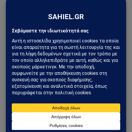
Facebook
Twitter
Pinterest
Tumblr
Sahiel Newsroom
Facebook
X
Pinterest
Instagram
Tumblr
(Twitter)
Το Sahiel.gr είναι ανεξάρτητη ψηφιακή πύλη ενημέρωσης
και ανάλυσης με έμφαση στη γεωπολιτική, τη διεθνή
ασφάλεια, τα εθνικά ζητήματα και τις διεθνείς εξελίξεις
που επηρεάζουν την Ελλάδα και τον ευρύτερο ελληνισμό.
ΔΕΙΤΕ ΕΠΙΣΗΣ →