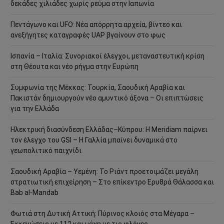
δεκάδες χιλιάδες χωρίς ρεύμα στην Ιαπωνία
Πεντάγωνο και UFO: Νέα απόρρητα αρχεία, βίντεο και
ανεξήγητες καταγραφές UAP βγαίνουν στο φως
Ισπανία – Ιταλία: Συνοριακοί έλεγχοι, μεταναστευτική κρίση
στη Θέουτα και νέο ρήγμα στην Ευρώπη
Συμφωνία της Μέκκας: Τουρκία, Σαουδική Αραβία και
Πακιστάν δημιουργούν νέο αμυντικό άξονα – Οι επιπτώσεις
για την Ελλάδα
Ηλεκτρική διασύνδεση Ελλάδας–Κύπρου: Η Meridiam παίρνει
τον έλεγχο του GSI – Η Γαλλία μπαίνει δυναμικά στο
γεωπολιτικό παιχνίδι
Σαουδική Αραβία – Υεμένη: Το Ριάντ προετοιμάζει μεγάλη
στρατιωτική επιχείρηση – Στο επίκεντρο Ερυθρά Θάλασσα και
Bab al-Mandab
Φωτιά στη Δυτική Αττική: Πύρινος κλοιός στα Μέγαρα –