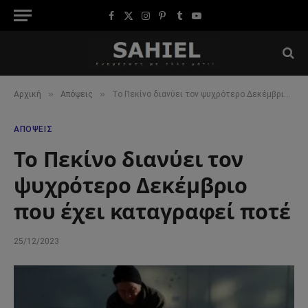
Facebook
X
Instagram
Pinterest
Tumblr
YouTube
(Twitter)
»
»
Αρχική
Απόψεις
Το Πεκίνο διανύει τον ψυχρότερο Δεκέμβριο που έχει καταγραφεί ποτέ
ΑΠΌΨΕΙΣ
Το Πεκίνο διανύει τον
ψυχρότερο Δεκέμβριο
που έχει καταγραφεί ποτέ
25/12/2023