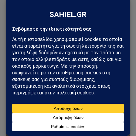
ΑΠΌΨΕΙΣ
Ανάλυση Andrew Korybko: Τι οδηγεί την
προγραμματισμένη επαναστρατιωτικοποίηση
της Γερμανίας ύψους 800 δισεκατομμυρίων ευρώ;
31/07/2026