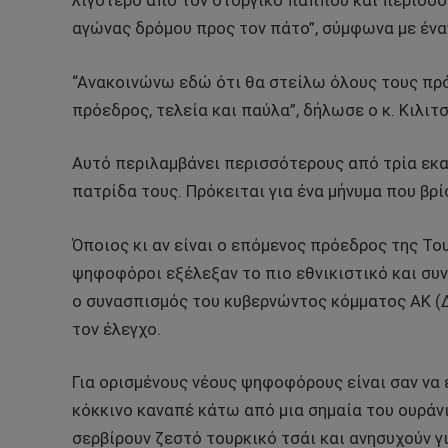
λιγότερο από τον στοργικό παππού και περισσότ
αγώνας δρόμου προς τον πάτο”, σύμφωνα με έν
“Ανακοινώνω εδώ ότι θα στείλω όλους τους πρ
πρόεδρος, τελεία και παύλα”, δήλωσε ο κ. Κιλ
Αυτό περιλαμβάνει περισσότερους από τρία εκ
πατρίδα τους. Πρόκειται για ένα μήνυμα που βρ
Όποιος κι αν είναι ο επόμενος πρόεδρος της Του
ψηφοφόροι εξέλεξαν το πιο εθνικιστικό και συ
ο συνασπισμός του κυβερνώντος κόμματος AK (Δ
τον έλεγχο.
Για ορισμένους νέους ψηφοφόρους είναι σαν να έ
κόκκινο καναπέ κάτω από μια σημαία του ουράνιου
σερβίρουν ζεστό τουρκικό τσάι και ανησυχούν γι