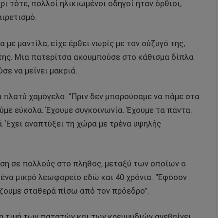
χρι τότε, πολλοί ηλικιωμένοι οδηγοί ήταν όρθιοι,
αιρετισμό.
 με μαντίλα, είχε έρθει νωρίς με τον σύζυγό της,
η της. Μια πατερίτσα ακουμπούσε στο κάθισμα δίπλα
σε να μείνει μακριά.
ένα πλατύ χαμόγελο. “Πριν δεν μπορούσαμε να πάμε στα
με εύκολα. Έχουμε συγκοινωνία. Έχουμε τα πάντα.
ά. Έχει αναπτύξει τη χώρα με τρένα υψηλής
ηση σε πολλούς στο πλήθος, μεταξύ των οποίων ο
εί ένα μικρό λεωφορείο εδώ και 40 χρόνια. “Εφόσον
ίζουμε σταθερά πίσω από τον πρόεδρο”.
τε η τιμή των πατατών και των κρεμμυδιών ανεβαίνει