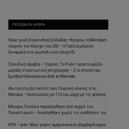
ΠΡΟΣΦΑΤΑ ΑΡΘΡΑ
Ηλεκτρική διασύνδεση Ελλάδας–Κύπρου: Η Meridiam
παίρνει τον έλεγχο του GSI – Η Γαλλία μπαίνει
δυναμικά στο γεωπολιτικό παιχνίδι
Σαουδική Αραβία – Υεμένη: Το Ριάντ προετοιμάζει
μεγάλη στρατιωτική επιχείρηση – Στο επίκεντρο
Ερυθρά Θάλασσα και Bab al-Mandab
Φωτιά στη Δυτική Αττική: Πύρινος κλοιός στα
Μέγαρα – Εκκενώσεις με 112 και μάχη με τις φλόγες
Μέγαρα: Γυναίκα παρασύρθηκε από συρμό του
Προαστιακού – Ανασύρθηκε χωρίς τις αισθήσεις της
ΗΠΑ – Ιράν: Νέος γύρος αμερικανικών βομβαρδισμών