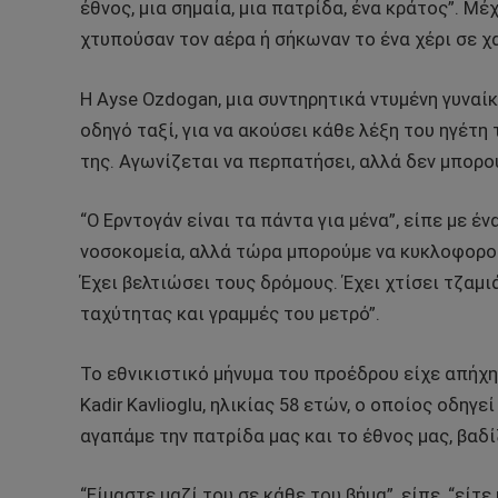
έθνος, μια σημαία, μια πατρίδα, ένα κράτος”. Μέ
χτυπούσαν τον αέρα ή σήκωναν το ένα χέρι σε χ
Η Ayse Ozdogan, μια συντηρητικά ντυμένη γυναίκα
οδηγό ταξί, για να ακούσει κάθε λέξη του ηγέτ
της. Αγωνίζεται να περπατήσει, αλλά δεν μπορού
“Ο Ερντογάν είναι τα πάντα για μένα”, είπε με 
νοσοκομεία, αλλά τώρα μπορούμε να κυκλοφορού
Έχει βελτιώσει τους δρόμους. Έχει χτίσει τζαμι
ταχύτητας και γραμμές του μετρό”.
Το εθνικιστικό μήνυμα του προέδρου είχε απήχ
Kadir Kavlioglu, ηλικίας 58 ετών, ο οποίος οδηγ
αγαπάμε την πατρίδα μας και το έθνος μας, βαδ
“Είμαστε μαζί του σε κάθε του βήμα”, είπε, “εί