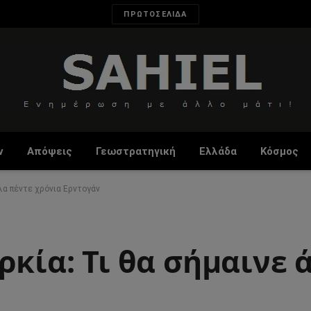
ΠΡΩΤΟΣΕΛΙΔΑ
ν
Απόψεις
Γεωστρατηγική
Ελλάδα
Κόσμος
λα πέντε χρόνια Ερντογάν
ρκία: Τι θα σήμαινε 