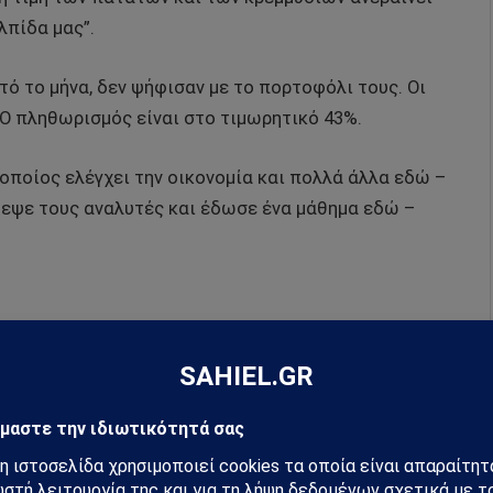
λπίδα μας”.
τό το μήνα, δεν ψήφισαν με το πορτοφόλι τους. Οι
 Ο πληθωρισμός είναι στο τιμωρητικό 43%.
οποίος ελέγχει την οικονομία και πολλά άλλα εδώ –
δεψε τους αναλυτές και έδωσε ένα μάθημα εδώ –
ς της κοσμικής αντιπολίτευσης, έλαβε 44,9%. Έτσι,
ταν διχασμένο – οι δύο πλευρές ήταν αμείλικτα
, πήρε ένα απροσδόκητο ποσοστό 5,2%, ωθώντας την