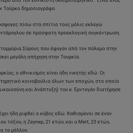
ερο από τον εθνικιστή σκληροπυρηνικό. “Είναι ένας
αν Τούρκο δημοσιογράφο.
όσφυγες πίσω στα σπίτια τους μόλις εκλεγώ
ιτσντάρογλου σε πρόσφατη προεκλογική συγκέντρωση.
ατομμύρια Σύρους που έφυγαν από τον πόλεμο στην
ίσκει μεγάλη απήχηση στην Τουρκία.
ρκίας, ο εθνικισμός είναι ήδη νικητής εδώ. Οι
ντηρητικό κοινοβούλιο όλων των εποχών, στο οποίο
ικαιοσύνη και Ανάπτυξη) του κ. Ερντογάν διατήρησε
χει ήδη ριφθεί ο κύβος εδώ. Καθισμένοι σε έναν
 τόξου, η Zeynep, 21 ετών, και ο Mert, 23 ετών,
α το μέλλον.