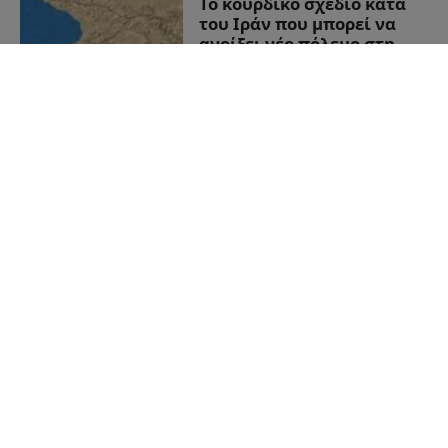
Το κουρδικό σχέδιο κατά
του Ιράν που μπορεί να
ανοίξει νέο πόλεμο στη
Μέση Ανατολή
04/03/2026
από
Αναστάσιος
Βλαχάκης
Η νέα στρατηγική
ισορροπία στο Αιγαίο το