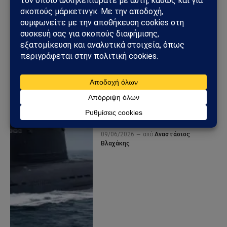
Η Κίνα σπάει το
αμερικανικό πλεονέκτημα:
Η νέα αυτοκρατορία
πυρηνικών υποβρυχίων
αλλάζει την ισορροπία
ισχύος στους ωκεανούς
09/06/2026
από
Αναστάσιος
Βλαχάκης