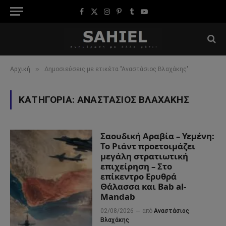
Facebook
X
Instagram
Pinterest
Tumblr
YouTube
(Twitter)
»
Αρχική
Δημοσιεύσεις με ετικέτα "Αναστάσιος Βλαχάκης"
ΚΑΤΗΓΟΡΊΑ:
ΑΝΑΣΤΆΣΙΟΣ ΒΛΑΧΆΚΗΣ
Σαουδική Αραβία – Υεμένη:
Το Ριάντ προετοιμάζει
μεγάλη στρατιωτική
επιχείρηση – Στο
επίκεντρο Ερυθρά
Θάλασσα και Bab al-
Mandab
02/08/2026
από
Αναστάσιος
Βλαχάκης